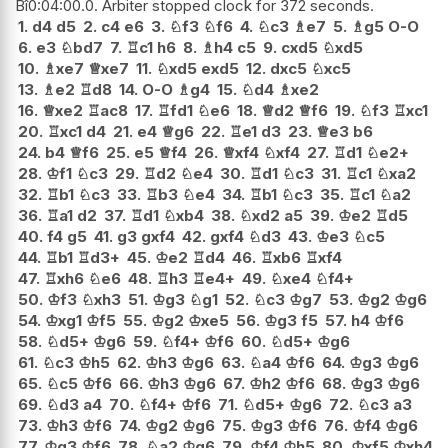
Bî0:04:00.0. Arbiter stopped clock for 372 seconds.
1.
d4
d5
2.
c4
e6
3.
♘
f3
♘
f6
4.
♘
c3
♗
e7
5.
♗
g5
O-O
6.
e3
♘
bd7
7.
♖
c1
h6
8.
♗
h4
c5
9.
cxd5
♘
xd5
10.
♗
xe7
♕
xe7
11.
♘
xd5
exd5
12.
dxc5
♘
xc5
13.
♗
e2
♖
d8
14.
O-O
♗
g4
15.
♘
d4
♗
xe2
16.
♕
xe2
♖
ac8
17.
♖
fd1
♘
e6
18.
♕
d2
♕
f6
19.
♘
f3
♖
xc1
20.
♖
xc1
d4
21.
e4
♕
g6
22.
♖
e1
d3
23.
♕
e3
b6
24.
b4
♕
f6
25.
e5
♕
f4
26.
♕
xf4
♘
xf4
27.
♖
d1
♘
e2+
28.
♔
f1
♘
c3
29.
♖
d2
♘
e4
30.
♖
d1
♘
c3
31.
♖
c1
♘
xa2
32.
♖
b1
♘
c3
33.
♖
b3
♘
e4
34.
♖
b1
♘
c3
35.
♖
c1
♘
a2
36.
♖
a1
d2
37.
♖
d1
♘
xb4
38.
♘
xd2
a5
39.
♔
e2
♖
d5
40.
f4
g5
41.
g3
gxf4
42.
gxf4
♘
d3
43.
♔
e3
♘
c5
44.
♖
b1
♖
d3+
45.
♔
e2
♖
d4
46.
♖
xb6
♖
xf4
47.
♖
xh6
♘
e6
48.
♖
h3
♖
e4+
49.
♘
xe4
♘
f4+
50.
♔
f3
♘
xh3
51.
♔
g3
♘
g1
52.
♘
c3
♔
g7
53.
♔
g2
♔
g6
54.
♔
xg1
♔
f5
55.
♔
g2
♔
xe5
56.
♔
g3
f5
57.
h4
♔
f6
58.
♘
d5+
♔
g6
59.
♘
f4+
♔
f6
60.
♘
d5+
♔
g6
61.
♘
c3
♔
h5
62.
♔
h3
♔
g6
63.
♘
a4
♔
f6
64.
♔
g3
♔
g6
65.
♘
c5
♔
f6
66.
♔
h3
♔
g6
67.
♔
h2
♔
f6
68.
♔
g3
♔
g6
69.
♘
d3
a4
70.
♘
f4+
♔
f6
71.
♘
d5+
♔
g6
72.
♘
c3
a3
73.
♔
h3
♔
f6
74.
♔
g2
♔
g6
75.
♔
g3
♔
f6
76.
♔
f4
♔
g6
77.
♔
g3
♔
f6
78.
♘
a2
♔
g6
79.
♔
f4
♔
h5
80.
♔
xf5
♔
xh4