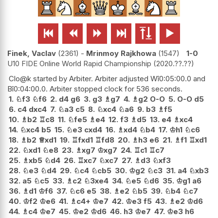






Finek, Vaclav
2361
-
Mrinmoy Rajkhowa
1547
1-0
U10 FIDE Online World Rapid Championship
2020.??.??
Clo@k started by Arbiter. Arbiter adjusted Wî0:05:00.0 and
Bî0:04:00.0. Arbiter stopped clock for 536 seconds.
1.
♘
f3
♘
f6
2.
d4
g6
3.
g3
♗
g7
4.
♗
g2
O-O
5.
O-O
d5
6.
c4
dxc4
7.
♘
a3
c5
8.
♘
xc4
♘
a6
9.
b3
♗
f5
10.
♗
b2
♖
c8
11.
♘
fe5
♗
e4
12.
f3
♗
d5
13.
e4
♗
xc4
14.
♘
xc4
b5
15.
♘
e3
cxd4
16.
♗
xd4
♘
b4
17.
♔
h1
♘
c6
18.
♗
b2
♕
xd1
19.
♖
fxd1
♖
fd8
20.
♗
h3
e6
21.
♗
f1
♖
xd1
22.
♘
xd1
♘
e8
23.
♗
xg7
♔
xg7
24.
♖
c1
♖
c7
25.
♗
xb5
♘
d4
26.
♖
xc7
♘
xc7
27.
♗
d3
♘
xf3
28.
♘
e3
♘
d4
29.
♘
c4
♘
cb5
30.
♔
g2
♘
c3
31.
a4
♘
xb3
32.
a5
♘
c5
33.
♗
c2
♘
3xe4
34.
♘
e5
♘
d6
35.
♔
g1
a6
36.
♗
d1
♔
f6
37.
♘
c6
e5
38.
♗
e2
♘
b5
39.
♘
b4
♘
c7
40.
♔
f2
♔
e6
41.
♗
c4+
♔
e7
42.
♔
e3
f5
43.
♗
e2
♔
d6
44.
♗
c4
♔
e7
45.
♔
e2
♔
d6
46.
h3
♔
e7
47.
♔
e3
h6