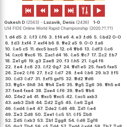






Gukesh D
2563
-
Lazavik, Denis
2436
1-0
U14 FIDE Online World Rapid Championship
2020.??.??
1.
d4
d5
2.
♘
f3
♘
f6
3.
♗
f4
e6
4.
e3
♗
d6
5.
♘
bd2
O-O
6.
♗
d3
♗
xf4
7.
exf4
b6
8.
♕
e2
a5
9.
O-O
♗
a6
10.
♘
e5
c5
11.
dxc5
bxc5
12.
c4
♕
b6
13.
♘
df3
♘
c6
14.
♘
xc6
♕
xc6
15.
♖
ac1
d4
16.
♘
e5
♕
c7
17.
♖
c2
♗
b7
18.
♖
e1
g6
19.
g3
♖
ae8
20.
f3
♘
h5
21.
♘
g4
f6
22.
♗
e4
♗
c8
23.
♘
f2
♔
g7
24.
♕
d1
e5
25.
fxe5
fxe5
26.
♖
ce2
♘
f6
27.
♗
c2
♘
d7
28.
♗
e4
♘
b6
29.
b3
♗
f5
30.
♘
d3
♘
d7
31.
♗
xf5
gxf5
32.
♕
d2
♕
d6
33.
♕
g5+
♔
h8
34.
♕
h4
♖
e6
35.
♕
g5
♖
g6
36.
♕
h5
e4
37.
fxe4
fxe4
38.
♖
xe4
♘
f6
39.
♕
e5
♕
b6
40.
♖
4e2
a4
41.
♕
xc5
♕
xc5
42.
♘
xc5
axb3
43.
axb3
♖
b8
44.
♖
d2
♖
g5
45.
♘
e6
♖
g4
46.
♘
xd4
♘
e4
47.
♖
de2
♘
d6
48.
♖
d1
♘
e4
49.
♖
e3
♖
d8
50.
♖
ee1
♘
c5
51.
♘
f5
♖
b8
52.
♖
d5
♘
xb3
53.
♖
b1
♖
gg8
54.
♘
d6
♖
gf8
55.
♔
g2
♖
b4
56.
c5
♖
d4
57.
♖
xd4
♘
xd4
58.
♖
b7
♖
a8