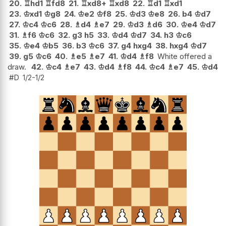
20.
♖
hd1
♖
fd8
21.
♖
xd8+
♖
xd8
22.
♖
d1
♖
xd1
23.
♔
xd1
♔
g8
24.
♔
e2
♔
f8
25.
♔
d3
♔
e8
26.
b4
♔
d7
27.
♔
c4
♔
c6
28.
♗
d4
♗
e7
29.
♔
d3
♗
d6
30.
♔
e4
♔
d7
31.
♗
f6
♔
c6
32.
g3
h5
33.
♔
d4
♔
d7
34.
h3
♔
c6
35.
♔
e4
♔
b5
36.
b3
♔
c6
37.
g4
hxg4
38.
hxg4
♔
d7
39.
g5
♔
c6
40.
♗
e5
♗
e7
41.
♔
d4
♗
f8
White offered a
draw.
42.
♔
c4
♗
e7
43.
♔
d4
♗
f8
44.
♔
c4
♗
e7
45.
♔
d4
#D
1/2-1/2