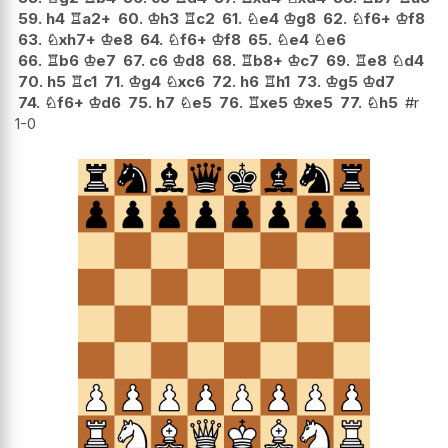
59.
h4
♖
a2+
60.
♔
h3
♖
c2
61.
♘
e4
♔
g8
62.
♘
f6+
♔
f8
63.
♘
xh7+
♔
e8
64.
♘
f6+
♔
f8
65.
♘
e4
♘
e6
66.
♖
b6
♔
e7
67.
c6
♔
d8
68.
♖
b8+
♔
c7
69.
♖
e8
♘
d4
70.
h5
♖
c1
71.
♔
g4
♘
xc6
72.
h6
♖
h1
73.
♔
g5
♔
d7
74.
♘
f6+
♔
d6
75.
h7
♘
e5
76.
♖
xe5
♔
xe5
77.
♘
h5
#r
1-0