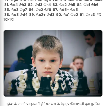
81.
♔
e4
♔
h3
82.
♔
d3
♔
h4
83.
♔
c2
♔
h5
84.
♔
b1
♔
h6
85.
♘
c3
♔
g7
86.
♔
a2
♔
f6
87.
♘
d5+
♔
e5
88.
♘
e3
♔
d4
89.
♘
c2+
♔
d3
90.
♘
a1
♔
e2
91.
♔
xa3
#D
1/2-1/2
गुकेश के सामने फाइनल में होंगे पर रूस के बेहद प्रतिभाशाली युवा मुरजिन