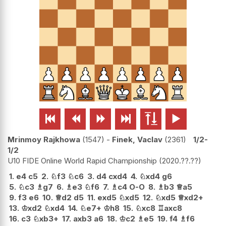






Mrinmoy Rajkhowa
1547
-
Finek, Vaclav
2361
1/2-
1/2
U10 FIDE Online World Rapid Championship
2020.??.??
1.
e4
c5
2.
♘
f3
♘
c6
3.
d4
cxd4
4.
♘
xd4
g6
5.
♘
c3
♗
g7
6.
♗
e3
♘
f6
7.
♗
c4
O-O
8.
♗
b3
♕
a5
9.
f3
e6
10.
♕
d2
d5
11.
exd5
♘
xd5
12.
♘
xd5
♕
xd2+
13.
♔
xd2
♘
xd4
14.
♘
e7+
♔
h8
15.
♘
xc8
♖
axc8
16.
c3
♘
xb3+
17.
axb3
a6
18.
♔
c2
♗
e5
19.
f4
♗
f6