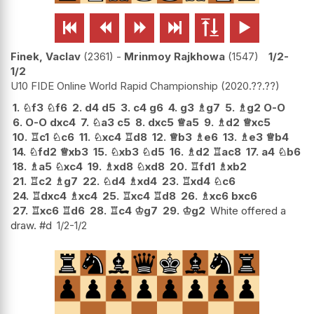






Finek, Vaclav
2361
-
Mrinmoy Rajkhowa
1547
1/2-
1/2
U10 FIDE Online World Rapid Championship
2020.??.??
1.
♘
f3
♘
f6
2.
d4
d5
3.
c4
g6
4.
g3
♗
g7
5.
♗
g2
O-O
6.
O-O
dxc4
7.
♘
a3
c5
8.
dxc5
♕
a5
9.
♗
d2
♕
xc5
10.
♖
c1
♘
c6
11.
♘
xc4
♖
d8
12.
♕
b3
♗
e6
13.
♗
e3
♕
b4
14.
♘
fd2
♕
xb3
15.
♘
xb3
♘
d5
16.
♗
d2
♖
ac8
17.
a4
♘
b6
18.
♗
a5
♘
xc4
19.
♗
xd8
♘
xd8
20.
♖
fd1
♗
xb2
21.
♖
c2
♗
g7
22.
♘
d4
♗
xd4
23.
♖
xd4
♘
c6
24.
♖
dxc4
♗
xc4
25.
♖
xc4
♖
d8
26.
♗
xc6
bxc6
27.
♖
xc6
♖
d6
28.
♖
c4
♔
g7
29.
♔
g2
White offered a
draw. #d
1/2-1/2