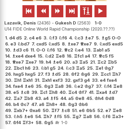






Lazavik, Denis
2436
-
Gukesh D
2563
1-0
U14 FIDE Online World Rapid Championship
2020.??.??
1.
d4
d5
2.
c4
e6
3.
♘
f3
♘
f6
4.
♘
c3
♗
e7
5.
♗
g5
O-O
6.
e3
♘
bd7
7.
cxd5
♘
xd5
8.
♗
xe7
♕
xe7
9.
♘
xd5
exd5
10.
♗
d3
c6
11.
O-O
♘
f6
12.
♕
c2
♘
e4
13.
♖
ab1
a5
14.
♗
xe4
dxe4
15.
♘
d2
♖
e8
16.
♖
fc1
a4
17.
♕
c5
f5
18.
♕
xe7
♖
xe7
19.
h4
♗
e6
20.
a3
♖
a5
21.
♖
c2
♖
b5
22.
♖
bc1
h6
23.
♘
b1
g5
24.
♘
c3
♖
a5
25.
♖
e1
♔
g7
26.
hxg5
hxg5
27.
f3
♗
d5
28.
♔
f2
♔
g6
29.
♖
cc1
♖
h7
30.
♖
h1
♖
xh1
31.
♖
xh1
exf3
32.
gxf3
g4
33.
e4
fxe4
34.
fxe4
♗
e6
35.
♔
g3
♖
a8
36.
♘
e2
♔
g7
37.
♘
f4
♖
e8
38.
e5
♗
c8
39.
♖
c1
♖
h8
40.
♖
c4
♔
f7
41.
♖
xa4
♗
d7
42.
♖
a7
♖
b8
43.
a4
♗
f5
44.
a5
♔
e8
45.
♔
h4
♔
d8
46.
b4
♔
c7
47.
a6
♖
h8+
48.
♔
g3
♔
b6
49.
♖
xb7+
♔
xa6
50.
♖
f7
♗
c8
51.
e6
♔
b5
52.
e7
♖
e8
53.
♘
h5
♗
e6
54.
♖
h7
♗
f5
55.
♖
g7
♖
a8
56.
♘
f6
♖
a3+
57.
♔
f4
♖
f3+
58.
♔
g5
#r
1-0