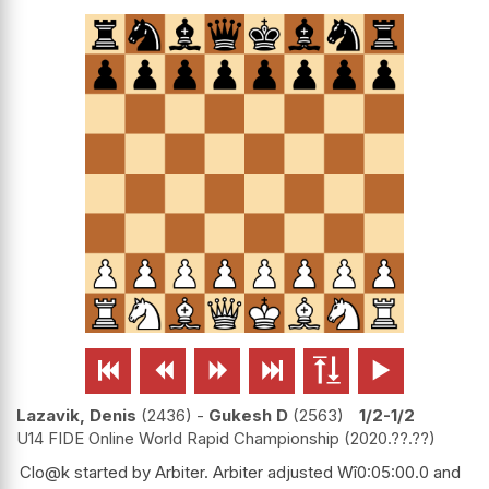






Lazavik, Denis
2436
-
Gukesh D
2563
1/2-1/2
U14 FIDE Online World Rapid Championship
2020.??.??
Clo@k started by Arbiter. Arbiter adjusted Wî0:05:00.0 and