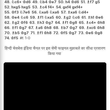
48.
♘
c6+
♔
d6
49.
♘
b4
♔
e7
50.
h4
♔
d6
51.
♗
f7
g5
52.
hxg5
hxg5
53.
♗
c4
f4+
54.
gxf4
gxf4+
55.
♔
f3
♘
7e6
56.
♘
xa6
♘
xa6
57.
♗
xa6
♘
d4+
58.
♔
e4
♘
c6
59.
♗
f1
♘
xa5
60.
♗
g2
♘
c6
61.
♗
h1
♔
e6
62.
♗
g2
♔
f6
63.
♗
h3
♔
g7
64.
♗
f1
♔
g8
65.
♗
c4+
♔
h8
66.
♗
f1
♔
g7
67.
♗
a6
♔
h8
68.
♗
b7
♔
g7
69.
♗
xc6
♔
h8
70.
♗
b5
♔
g7
71.
♗
f1
♔
h8
72.
♔
f5
♔
g7
73.
♔
e6
♔
g8
74.
♔
f5
#t
1-0
हिन्दी चेसबेस इंडिया चैनल पर इस सेमी फाइनल मुक़ाबले का सीधा प्रसारण
किया गया