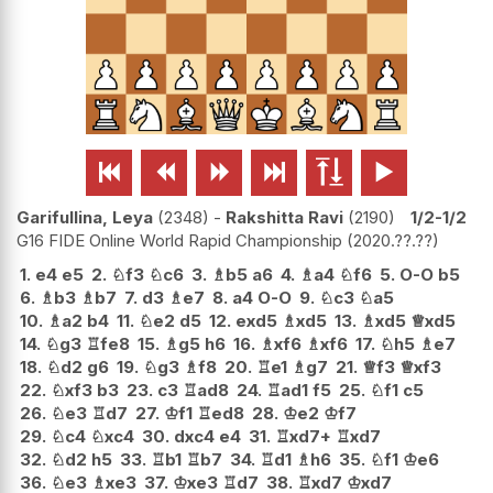






Garifullina, Leya
2348
-
Rakshitta Ravi
2190
1/2-1/2
G16 FIDE Online World Rapid Championship
2020.??.??
1.
e4
e5
2.
♘
f3
♘
c6
3.
♗
b5
a6
4.
♗
a4
♘
f6
5.
O-O
b5
6.
♗
b3
♗
b7
7.
d3
♗
e7
8.
a4
O-O
9.
♘
c3
♘
a5
10.
♗
a2
b4
11.
♘
e2
d5
12.
exd5
♗
xd5
13.
♗
xd5
♕
xd5
14.
♘
g3
♖
fe8
15.
♗
g5
h6
16.
♗
xf6
♗
xf6
17.
♘
h5
♗
e7
18.
♘
d2
g6
19.
♘
g3
♗
f8
20.
♖
e1
♗
g7
21.
♕
f3
♕
xf3
22.
♘
xf3
b3
23.
c3
♖
ad8
24.
♖
ad1
f5
25.
♘
f1
c5
26.
♘
e3
♖
d7
27.
♔
f1
♖
ed8
28.
♔
e2
♔
f7
29.
♘
c4
♘
xc4
30.
dxc4
e4
31.
♖
xd7+
♖
xd7
32.
♘
d2
h5
33.
♖
b1
♖
b7
34.
♖
d1
♗
h6
35.
♘
f1
♔
e6
36.
♘
e3
♗
xe3
37.
♔
xe3
♖
d7
38.
♖
xd7
♔
xd7