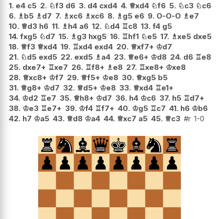
1.
e4
c5
2.
♘
f3
d6
3.
d4
cxd4
4.
♕
xd4
♘
f6
5.
♘
c3
♘
c6
6.
♗
b5
♗
d7
7.
♗
xc6
♗
xc6
8.
♗
g5
e6
9.
O-O-O
♗
e7
10.
♕
d3
h6
11.
♗
h4
a6
12.
♘
d4
♖
c8
13.
f4
g5
14.
fxg5
♘
d7
15.
♗
g3
hxg5
16.
♖
hf1
♘
e5
17.
♗
xe5
dxe5
18.
♕
f3
♕
xd4
19.
♖
xd4
exd4
20.
♕
xf7+
♔
d7
21.
♘
d5
exd5
22.
exd5
♗
a4
23.
♕
e6+
♔
d8
24.
d6
♖
e8
25.
dxe7+
♖
xe7
26.
♖
f8+
♗
e8
27.
♖
xe8+
♔
xe8
28.
♕
xc8+
♔
f7
29.
♕
f5+
♔
e8
30.
♕
xg5
b5
31.
♕
g8+
♔
d7
32.
♕
d5+
♔
e8
33.
♕
xd4
♖
e1+
34.
♔
d2
♖
e7
35.
♕
h8+
♔
d7
36.
h4
♔
c6
37.
h5
♖
d7+
38.
♔
e3
♖
e7+
39.
♔
f4
♖
f7+
40.
♔
g5
♖
c7
41.
h6
♔
b6
42.
h7
♔
a5
43.
♕
d8
♔
a4
44.
♕
xc7
a5
45.
♕
c3
#r
1-0