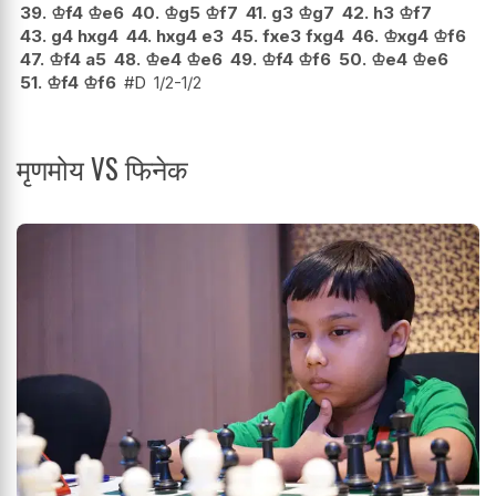
39.
♔
f4
♔
e6
40.
♔
g5
♔
f7
41.
g3
♔
g7
42.
h3
♔
f7
43.
g4
hxg4
44.
hxg4
e3
45.
fxe3
fxg4
46.
♔
xg4
♔
f6
47.
♔
f4
a5
48.
♔
e4
♔
e6
49.
♔
f4
♔
f6
50.
♔
e4
♔
e6
51.
♔
f4
♔
f6
#D
1/2-1/2
मृणमोय VS फिनेक